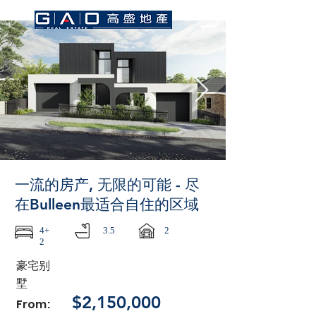
一流的房产, 无限的可能 - 尽
在Bulleen最适合自住的区域
4+
3.5
2
2
豪宅别
墅
$2,150,000
From: