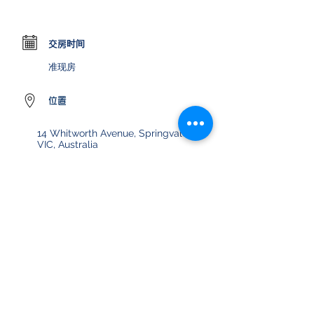
交房时间
准现房
位置
14 Whitworth Avenue, Springvale
VIC, Australia