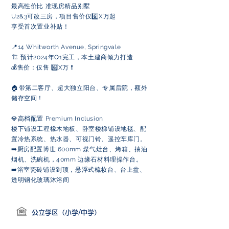
最高性价比 准现房精品别墅
U2&3可改三房，项目售价仅6️⃣X万起
享受首次置业补贴！
📍14 Whitworth Avenue, Springvale
🏗️ 预计2024年Q1完工，本土建商倾力打造
💰售价：仅售 6️⃣X万 ❗️
🏠带第二客厅、超大独立阳台、专属后院，额外
储存空间！
💎高档配置 Premium Inclusion
楼下铺设工程橡木地板、卧室楼梯铺设地毯、配
置冷热系统、热水器、可视门铃、遥控车库门。
➡️厨房配置博世 600mm 煤气灶台、烤箱、抽油
烟机、洗碗机，40mm 边缘石材料理操作台。
➡️浴室瓷砖铺设到顶，悬浮式梳妆台、台上盆、
透明钢化玻璃沐浴间
公立学区（小学/中学）