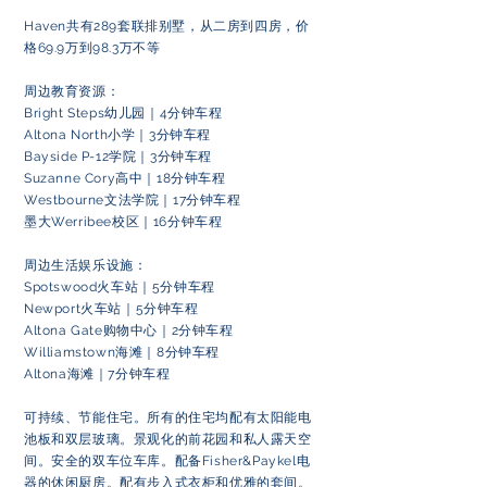
Haven共有289套联排别墅，从二房到四房，价
格69.9万到98.3万不等
周边教育资源：
Bright Steps幼儿园｜4分钟车程
Altona North小学｜3分钟车程
Bayside P-12学院｜3分钟车程
Suzanne Cory高中｜18分钟车程
Westbourne文法学院｜17分钟车程
墨大Werribee校区｜16分钟车程
周边生活娱乐设施：
Spotswood火车站｜5分钟车程
Newport火车站｜5分钟车程
Altona Gate购物中心｜2分钟车程
Williamstown海滩｜8分钟车程
Altona海滩｜7分钟车程
可持续、节能住宅。所有的住宅均配有太阳能电
池板和双层玻璃。景观化的前花园和私人露天空
间。安全的双车位车库。配备Fisher&Paykel电
器的休闲厨房。配有步入式衣柜和优雅的套间。