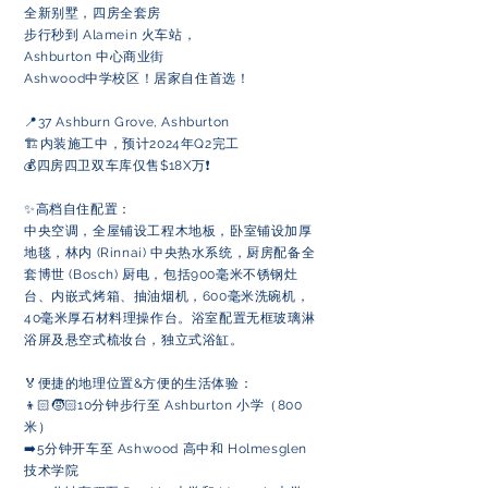
全新别墅，四房全套房
步行秒到 Alamein 火车站，
Ashburton 中心商业街
Ashwood中学校区！居家自住首选！
📍37 Ashburn Grove, Ashburton
🏗内装施工中，预计2024年Q2完工
💰四房四卫双车库仅售$18X万❗️
✨高档自住配置：
中央空调，全屋铺设工程木地板，卧室铺设加厚
地毯，林内 (Rinnai) 中央热水系统，厨房配备全
套博世 (Bosch) 厨电，包括900毫米不锈钢灶
台、内嵌式烤箱、抽油烟机，600毫米洗碗机，
40毫米厚石材料理操作台。浴室配置无框玻璃淋
浴屏及悬空式梳妆台，独立式浴缸。
🏅️便捷的地理位置&方便的生活体验：
👦🏻🧒🏻10分钟步行至 Ashburton 小学（800
米）
➡️5分钟开车至 Ashwood 高中和 Holmesglen
技术学院