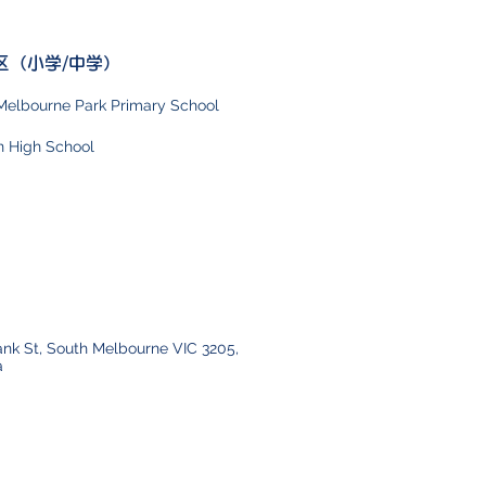
区（小学/中学）
Melbourne Park Primary School
n High School
ank St, South Melbourne VIC 3205,
a