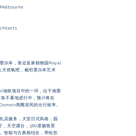
Melbourne
hitects
区南墨尔本，靠近皇家植物园Royal
park 两大天然氧吧，毗邻墨尔本艺术
nnel地铁项目中的一环，位于南墨
正在有条不紊地进行中，预计将在
Domain商圈居民的出行效率。
：智能礼宾服务，大堂日式风格，园
，天空露台，360度极致景
室。智能与古典相结合，带给您