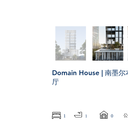
Domain House |
厅
1
0
1