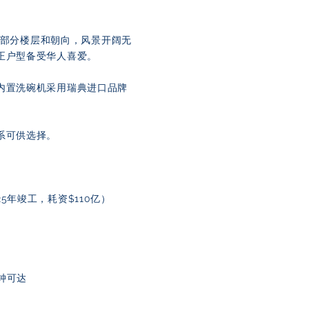
9层，部分楼层和朝向，风景开阔无
正户型备受华人喜爱。
内置洗碗机采用瑞典进口品牌
系可供选择。
2025年竣工，耗资$110亿）
8分钟可达