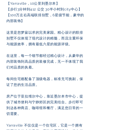
【Yarraville，10公里到墨尔本】
【步行3分钟到412 公交 30半小时到city中心】
【100万左右高端联排别墅，6星级节能，豪华的
内部装饰】
这里是您梦寐以求的完美家园。精心设计的联排
别墅不仅体现了现代设计的精髓，而且注重环保
与能源效率，拥有最低六星的能源评级。
在这里，每一个细节都经过精心设计，从豪华的
内部装饰到高品质的装修完成，无一不体现了我
们对品质的执着。
每间住宅都配备了顶级电器，标准无可挑剔，保
证了您的生活品质。
房产位于亚拉维尔中心，靠近墨尔本市中心，提
供了城市便利与宁静郊区的完美结合。步行即可
到达各种商店、咖啡馆和餐厅，满足您日常的一
切需要。
Yarraville 不仅仅是一个住宅区，它是一个拥有